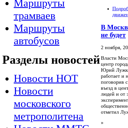
Маршруты
Подро
трамваев
движен
Маршруты
В Москве
не будет
автобусов
2 ноября, 20
Разделы новостей
Власти Моск
центр город
Юрий Лужков
Новости НОТ
работает и 
поговорив с
Новости
въезд в цен
людей и от 
эксперимент
московского
общественно
отметил Лу
метрополитена
»