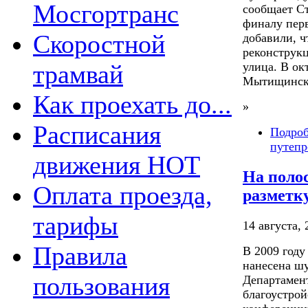
Мосгортранс
сообщает С
финалу перв
Скоростной
добавили, ч
реконструк
улица. В ок
трамвай
Мытищинск
Как проехать до...
»
Расписания
Подро
путепр
движения НОТ
На поло
Оплата проезда,
разметк
тарифы
14 августа, 
Правила
В 2009 году
нанесена шу
пользования
Департамен
благоустро