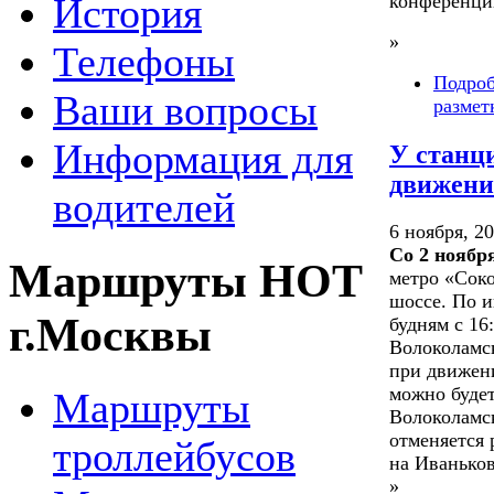
конференци
История
»
Телефоны
Подро
Ваши вопросы
размет
Информация для
У станц
движени
водителей
6 ноября, 20
Со 2 ноябр
Маршруты НОТ
метро «Сок
шоссе. По 
г.Москвы
будням с 16
Волоколамс
при движени
можно будет
Маршруты
Волоколамс
отменяется 
троллейбусов
на Иваньков
»