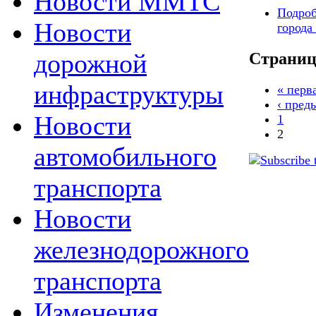
Новости MMTC
Подро
Новости
города
дорожной
Страни
инфраструктуры
« перв
‹ пред
Новости
1
2
автомобильного
транспорта
Новости
железнодорожного
транспорта
Изменения