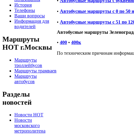
•
Автобусные маршруты с буквенн
История
Телефоны
•
Автобусные маршруты с 0 по 50 
Ваши вопросы
Информация для
•
Автобусные маршруты с 51 по 12
водителей
Автобусные маршруты Зеленограда 
Маршруты
•
400
•
400к
НОТ г.Москвы
По техническим причинам информаци
Маршруты
троллейбусов
Маршруты трамваев
Маршруты
автобусов
Разделы
новостей
Новости НОТ
Новости
московского
метрополитена