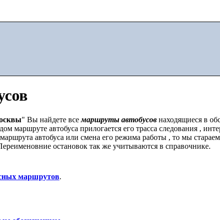
усов
осквы
" Вы найдете все
маршруты автобусов
находящиеся в о
ом маршруте автобуса прилогается его трасса следования , инт
 маршрута автобуса или смена его режима работы , то мы старае
ереименовние остановок так же учитываются в справочнике.
сных маршрутов
.