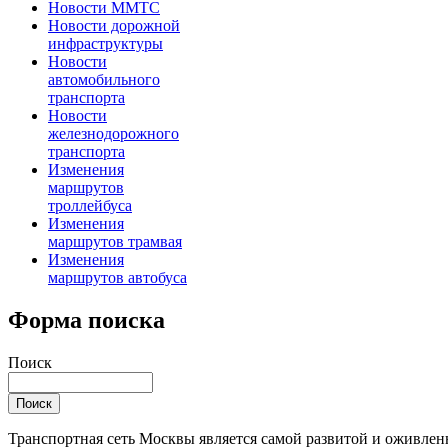
Новости MMTC
Новости дорожной
инфраструктуры
Новости
автомобильного
транспорта
Новости
железнодорожного
транспорта
Изменения
маршрутов
троллейбуса
Изменения
маршрутов трамвая
Изменения
маршрутов автобуса
Форма поиска
Поиск
Транспортная сеть Москвы является самой развитой и оживле